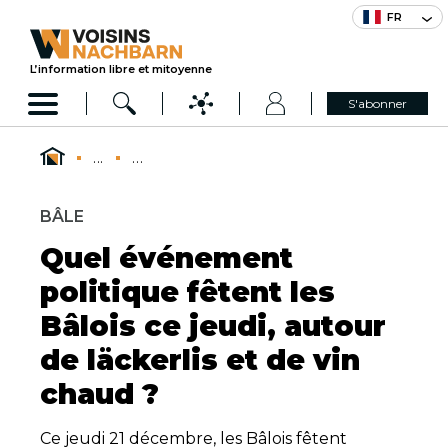
FR
L’information libre et mitoyenne
S'abonner
...
...
BÂLE
Quel événement
politique fêtent les
Bâlois ce jeudi, autour
de läckerlis et de vin
chaud ?
Ce jeudi 21 décembre, les Bâlois fêtent