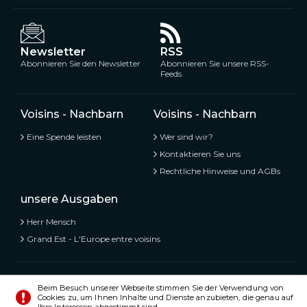
Newsletter
RSS
Abonnieren Sie den Newsletter
Abonnieren Sie unsere RSS-
Feeds
Voisins - Nachbarn
Voisins - Nachbarn
Eine Spende leisten
Wer sind wir?
Kontaktieren Sie uns
Rechtliche Hinweise und AGBs
unsere Ausgaben
Herr Mensch
Grand Est - L'Europe entre voisins
Voisins - Nachbarn,
Kostenlose und geteilte Informationen
Beim Besuch unserer Webseite stimmen Sie der Verwendung von
Cookies zu, um Ihnen Inhalte und Dienste anzubieten, die genau auf
© Alle Rechte vorbehalten 2020 - 2026