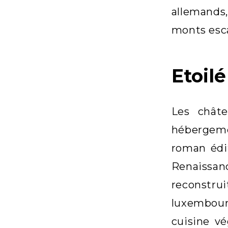
allemands,
monts esc
Etoil
Les châte
hébergeme
roman édi
Renaissan
reconstru
luxembourg
cuisine v