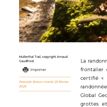
Mullerthal Trail, copyright Arnaud
La randonn
Gaudfroid.
frontalier
Imprimer
certifié 
Pascale Braun
mardi 25 février
randonnée 
2025
Global Ge
grottes e