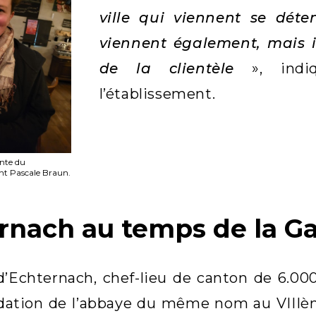
ville qui viennent se dét
viennent également, mais il
de la clientèle
», ind
l’établissement.
ante du
ght Pascale Braun.
rnach au temps de la G
 d’Echternach, chef-lieu de canton de 6.00
dation de l’abbaye du même nom au VIIIèm