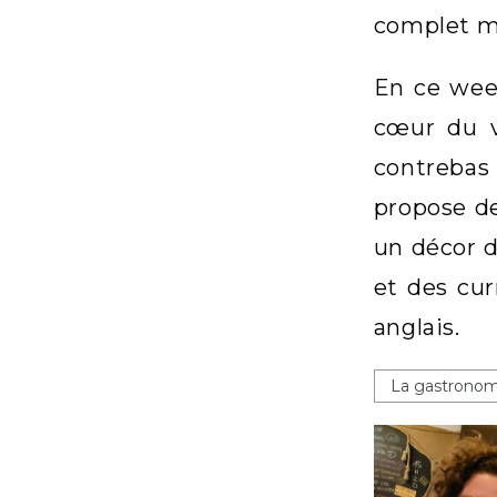
complet mê
En ce week
cœur du v
contrebas
propose de
un décor d
et des cur
anglais.
La gastronom