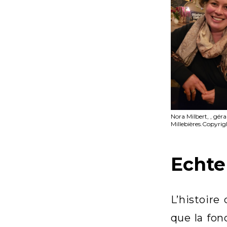
Nora Milbert, , gér
Millebières.Copyri
Echte
L’histoire
que la fon