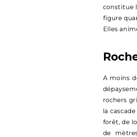
constitue 
figure qua
Elles anim
Roche
A moins de
dépaysemen
rochers gr
la cascade
forêt, de 
de mètres