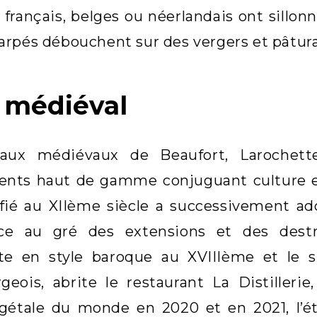
 français, belges ou néerlandais ont sillo
arpés débouchent sur des vergers et pâtur
é médiéval
aux médiévaux de Beaufort, Larochett
nts haut de gamme conjuguant culture et 
fié au XIIème siècle a successivement ado
ce au gré des extensions et des destru
ite en style baroque au XVIIIème et le si
eois, abrite le restaurant La Distillerie
égétale du monde en 2020 et en 2021, l’é