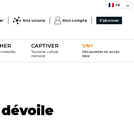
FR
er
Nos voisins
Mon compte
S'abonner
HER
CAPTIVER
VN+
iversités,
Tourisme, culture,
Découvertes en accès
mémoire
libre
 dévoile