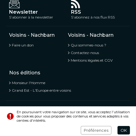
Newsletter
RSS
S’abonner à la newsletter
S’abonnez à nos flux RSS
Voisins - Nachbarn
Voisins - Nachbarn
Faire un don
Qui sommes-nous ?
Contactez-nous
Mentions légales et CGV
Nos éditions
Monsieur l'Homme
Grand Est - L'Europe entre voisins
Voisins - Nachbarn,
L’information libre et mitoyenne
En poursuivant votre navigation sur ce site, vous acceptez l'utilisation
de cookies pour vous proposer des contenus et services adaptés à vos
© Tous droits réservés 2020 - 2026
centres d'intérêts.
Préférences
Crédits
Préférences
OK